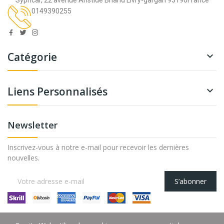
0149390255
Catégorie

Liens Personnalisés

Newsletter
Inscrivez-vous à notre e-mail pour recevoir les dernières
nouvelles.
S’abonner
Copyright ©
Ubicke
. All Rights Reserved.