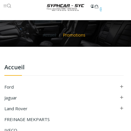
0
Accueil
Promotions
Accueil
Ford

Jaguar

Land Rover

FREINAGE MEKPARTS
IVECO