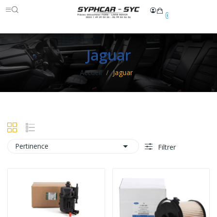
0
Jaguar
Accueil
Jaguar

Pertinence
Filtrer