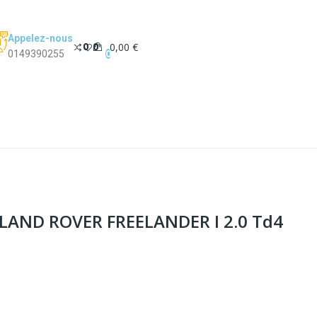
Appelez-nous
0
0
0,00 €
0
0149390255
t LAND ROVER FREELANDER I 2.0 Td4