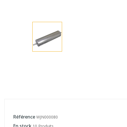
Référence
WJN000080
En stock
10 Produits