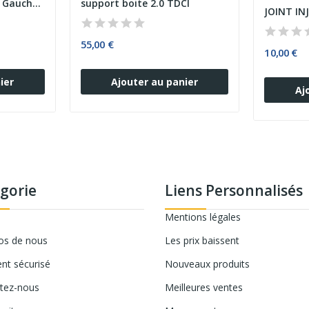
Etrier de Frein Arrière Gauche FORD TRANSIT...
support boite 2.0 TDCI
JOINT IN
55,00 €
10,00 €
ier
Ajouter au panier
Aj
gorie
Liens Personnalisés
Mentions légales
os de nous
Les prix baissent
nt sécurisé
Nouveaux produits
tez-nous
Meilleures ventes