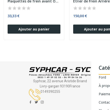
Plaquettes de frein avant OPEL CORSA
33,33 €
150,00 €
Ajouter au panier
Ajouter au pan
Caté
Ford
Syphcar, 22 avenue Aristide Briand
À prop
Livry-gargan 93190France
0149390255
Paieme
Contac