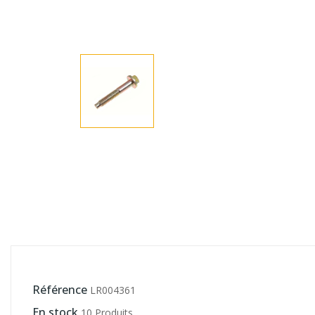
Référence
LR004361
En stock
10 Produits