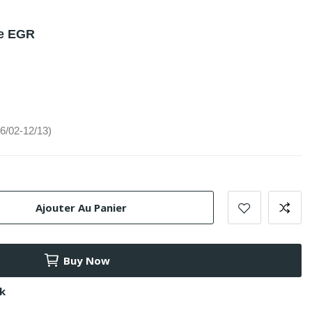
le EGR
06/02-12/13)
Ajouter Au Panier
Buy Now
ck